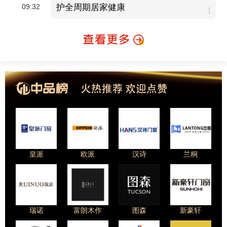
09:32
护全周期居家健康
皇派
欧派
汉诗
兰桐
瑞诺
富朗木作
图森
新豪轩