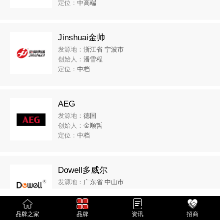
定位：
中高端
Jinshuai金帅
发源地：
浙江省 宁波市
创始人：
潘雪程
定位：
中档
AEG
发源地：
德国
创始人：
金顺哲
定位：
中档
Dowell多威尔
发源地：
广东省 中山市
创始人：
沈关学
定位：
zd
品牌之家
品牌
资讯
招商