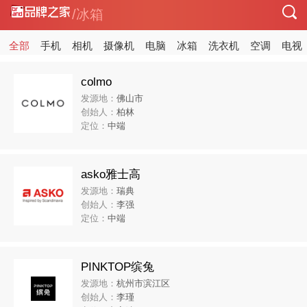
/冰箱
全部
手机
相机
摄像机
电脑
冰箱
洗衣机
空调
电视
colmo
发源地：
佛山市
创始人：
柏林
定位：
中端
asko雅士高
发源地：
瑞典
创始人：
李强
定位：
中端
PINKTOP缤兔
发源地：
杭州市滨江区
创始人：
李瑾