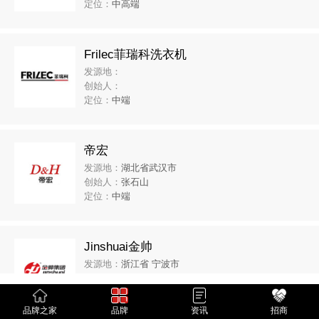
定位：
中高端
Frilec菲瑞科洗衣机
发源地：
创始人：
定位：
中端
帝宏
发源地：
湖北省武汉市
创始人：
张石山
定位：
中端
Jinshuai金帅
发源地：
浙江省 宁波市
创始人：
潘雪程
定位：
中档
品牌之家
品牌
资讯
招商