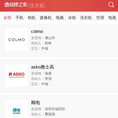
/洗衣机
全部
手机
相机
摄像机
电脑
冰箱
洗衣机
空调
电视
colmo
发源地：
佛山市
创始人：
柏林
定位：
中端
asko雅士高
发源地：
瑞典
创始人：
李强
定位：
中端
顺电
发源地：
深圳市福田区
创始人：
费国强