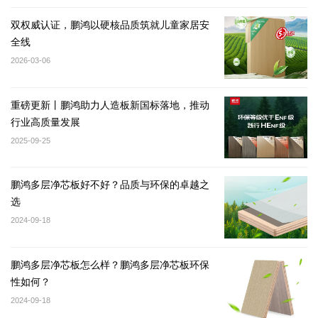
双权威认证，鹏鸿以硬核品质筑就儿童家居安
全线
2026-03-06
重磅更新丨鹏鸿助力人造板新国标落地，推动
行业高质量发展
2025-09-25
鹏鸿多层净芯板好不好？品质与环保的卓越之
选
2024-09-18
鹏鸿多层净芯板怎么样？鹏鸿多层净芯板环保
性如何？
2024-09-18