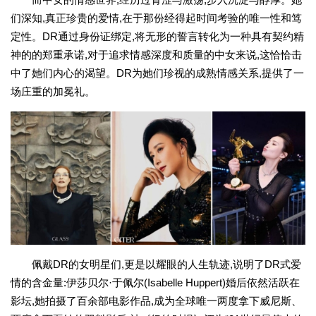
们深知,真正珍贵的爱情,在于那份经得起时间考验的唯一性和笃
定性。DR通过身份证绑定,将无形的誓言转化为一种具有契约精
神的的郑重承诺,对于追求情感深度和质量的中女来说,这恰恰击
中了她们内心的渴望。DR为她们珍视的成熟情感关系,提供了一
场庄重的加冕礼。
佩戴DR的女明星们,更是以耀眼的人生轨迹,说明了DR式爱
情的含金量:伊莎贝尔·于佩尔(Isabelle Huppert)婚后依然活跃在
影坛,她拍摄了百余部电影作品,成为全球唯一两度拿下威尼斯、