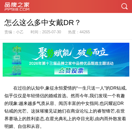
怎么这么多中女戴DR？
责编：小乙
时间：2025-07-30
热度：44265
在过往的认知中,象征永恒爱情的“一生只送一人”的DR钻戒,
似乎仅仅是年轻情侣的婚戒首选。然而今年,我们发现一个有趣
的现象:越来越多气质从容、阅历丰富的中女指间,也闪耀起DR
钻戒的光芒。这抹璀璨见证她们在商业论坛上的睿智锋芒,在世
界赛场上的胜利姿态,在星光典礼上的夺目光彩,由内而外散发着
明媚、自信和从容。