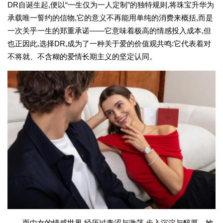
DR自诞生起,便以“一生仅为一人定制”的独特规则,将珠宝升华为
承载唯一誓约的信物,它的意义不再能用单纯的消费来概括,而是
一次关乎一生的郑重承诺——它意味着极高的情感投入成本,但
也正因此,选择DR,成为了一种关于爱的价值观共鸣:它代表着对
不将就、不含糊的爱情长期主义的坚定认同。
而中女的情感世界,经历过青涩与激荡,步入沉淀与醇厚。她