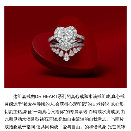
这组套戒由DR HEART系列的真心戒和水滴戒组成,真心戒
灵感源于“被爱神眷顾的人,会获得心形印记”的古老传说,以心形
切割主钻,象征“一颗真心只给你”的专属承诺,而辅戒水滴戒,则由
九颗灵动水滴造型钻石环绕,宛如自由流淌的自我意志。当两枚
戒指叠戴于指间,便共同构成「爱与自由」的和谐意象,光芒流转