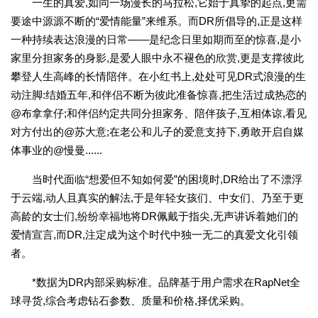
一生的真爱,如同一场漫长的马拉松,它始于真挚的起点,更需
要途中源源不断的“爱情能量”来维系。而DR所倡导的,正是这样
一种持续表达浪漫的日常——是纪念日里如期而至的惊喜,是小
家里分担家务的身影,是爱人眼中永不褪色的欣赏,更是支撑彼此
攀登人生高峰的长情陪伴。在小红书上,处处可见DR式浪漫的生
动注脚:结婚五年,和伴侣不断为彼此准备惊喜,把生活过成热恋的
@布拿拿仔;和伴侣约定共同分担家务、陪伴孩子,互相体谅,看见
对方付出的@苏大意;在老公和儿子的爱意支持下,勇敢开启自媒
体事业的@慢曼......
当时代面临“想爱但不知如何爱”的困境时,DR给出了不漂浮
于云端,动人且真实的解法,于是年轻女孩们、中女们、乃至于更
高龄的女士们,纷纷幸福地将DR佩戴于指尖,无声讲诉着她们的
爱情宣言,而DR,注定成为这个时代中独一无二的真爱文化引领
者。
*数据为DR内部采购标准。品牌基于用户需求在RapNet全
球寻货,综合考虑钻石参数、质量和价格,择优采购。