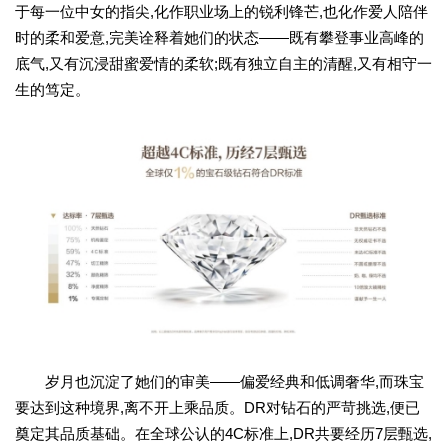
于每一位中女的指尖,化作职业场上的锐利锋芒,也化作爱人陪伴
时的柔和爱意,完美诠释着她们的状态——既有攀登事业高峰的
底气,又有沉浸甜蜜爱情的柔软;既有独立自主的清醒,又有相守一
生的笃定。
岁月也沉淀了她们的审美——偏爱经典和低调奢华,而珠宝
要达到这种境界,离不开上乘品质。DR对钻石的严苛挑选,便已
奠定其品质基础。在全球公认的4C标准上,DR共要经历7层甄选,