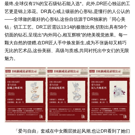
最终,全球仅有1%的宝石级钻石能入选*。此外,DR匠心独运的工
艺更是锦上添花。DR真心戒上镶嵌的心形钻,是懂行的人公认的
——全球做的最好的心形钻,这份自信源于DR独家的「同心美
钻」切工工艺。DR工匠需以13:14的极致比例,切割出具有58个
切面的钻石,呈现出“内外同心,相互辉映”的绝美视觉效果。每一
颗大自然的馈赠,在DR匠人手中焕发新生,成为不张扬却又精巧
无比的艺术品,这份美丽、高级与质感,共同衬托出中女们的无限
魅力。
「爱与自由」套戒在中女圈层掀起风潮,也让DR看到了她们