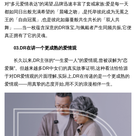
对“多元爱情表达”的渴望,品牌迅速丰富了套戒家族:爱是每一天
都如同日出般充满希望的「晨曦之吻」,是托举彼此成为无冕之
王的「自由冠冕」,也是彼此如藤蔓般共生共长的「双人共
舞」.......当一枚蕴含深意的DR珠宝,与佩戴者产生同频共振,它便
真正拥有了它的灵魂。
03.DR在讲一个更成熟的爱情观
长久以来,DR主张的“一生爱一人”的爱情观,曾被误解为“恋
爱脑”。但越来越多DR中女们的真实故事证明,这种看法恰恰源
于对DR爱情观的片面理解,实际上,DR在传递的是一个更成熟的
爱情观——用真挚的态度开始,用不灭的浪漫相伴一生。