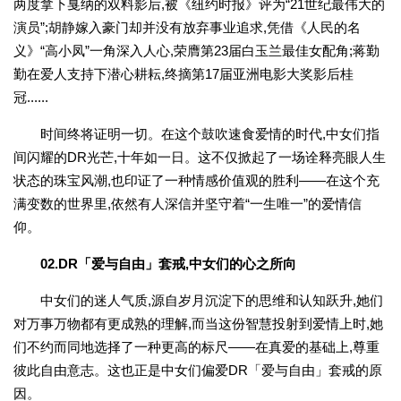
两度拿下戛纳的双料影后,被《纽约时报》评为“21世纪最伟大的
演员”;胡静嫁入豪门却并没有放弃事业追求,凭借《人民的名
义》“高小凤”一角深入人心,荣膺第23届白玉兰最佳女配角;蒋勤
勤在爱人支持下潜心耕耘,终摘第17届亚洲电影大奖影后桂
冠......
时间终将证明一切。在这个鼓吹速食爱情的时代,中女们指
间闪耀的DR光芒,十年如一日。这不仅掀起了一场诠释亮眼人生
状态的珠宝风潮,也印证了一种情感价值观的胜利——在这个充
满变数的世界里,依然有人深信并坚守着“一生唯一”的爱情信
仰。
02.DR「爱与自由」套戒,中女们的心之所向
中女们的迷人气质,源自岁月沉淀下的思维和认知跃升,她们
对万事万物都有更成熟的理解,而当这份智慧投射到爱情上时,她
们不约而同地选择了一种更高的标尺——在真爱的基础上,尊重
彼此自由意志。这也正是中女们偏爱DR「爱与自由」套戒的原
因。