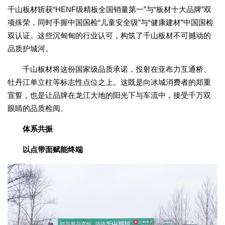
千山板材斩获“HENF级精板全国销量第一”与“板材十大品牌”双
项殊荣，同时手握中国国检“儿童安全级”与“健康建材”中国国检
双认证。这些沉甸甸的行业认可，构筑了千山板材不可撼动的
品质护城河。
千山板材将这份国家级品质承诺，投射在亚布力互通桥、
牡丹江单立柱等标志性点位之上。这既是向冰城消费者的郑重
宣誓，也是让品牌在龙江大地的阳光下与车流中，接受千万双
眼睛的品质检阅。
体系共振
以点带面赋能终端