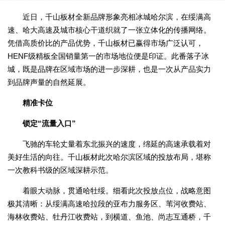
近日，千山板材全新品牌形象亮相冰城哈尔滨，在绥满高
速、哈大高速及城市核心干道织就了一张立体化的传播网络。
凭借高质价比的产品优势，千山板材已赢得市场广泛认可，
HENF级精板全国销量第一的市场地位便是印证。此番落子冰
城，既是品牌在区域市场的进一步深耕，也是一次从产品实力
到品牌声量的自然延展。
精准卡位
锁定“流量入口”
飞驰的车轮丈量着东北振兴的速度，绵延的高速承载着对
美好生活的向往。千山板材此次哈尔滨区域的投放布局，堪称
一次教科书级的区域深耕示范。
着眼大动脉，贯通哈牡绥。细看此次投放点位，战略意图
极其清晰：从绥满高速哈拉段的亚布力服务区、苇河收费站、
海林收费站、牡丹江收费站，到横道、鱼池、尚志互通桥，千