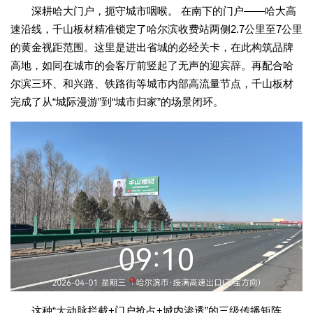
深耕哈大门户，扼守城市咽喉。 在南下的门户——哈大高
速沿线，千山板材精准锁定了哈尔滨收费站两侧2.7公里至7公里
的黄金视距范围。这里是进出省城的必经关卡，在此构筑品牌
高地，如同在城市的会客厅前竖起了无声的迎宾辞。再配合哈
尔滨三环、和兴路、铁路街等城市内部高流量节点，千山板材
完成了从“城际漫游”到“城市归家”的场景闭环。
这种“大动脉拦截+门户抢占+城内渗透”的三级传播矩阵，